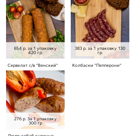
654 р. за 1 упаковку
383 р. за 1 упаковку 130
420 гр.
гр.
Сервелат с/в "Венский"
Колбаски "Пепперони"
276 р. За 1 упаковку
300 гр
Люля-кебаб куриные