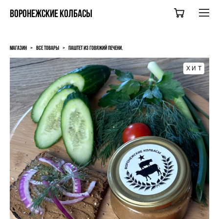
ВОРОНЕЖСКИЕ КОЛБАСЫ
магазин
>
все товары
>
паштет из говяжий печени.
ХИТ