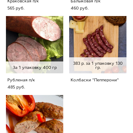
Краковская п/к
Балыковая п/к
565 pуб.
460 pуб.
383 р. за 1 упаковку 130
За 1 упаковку 400 гр
гр.
Рубленая п/к
Колбаски "Пепперони"
485 pуб.